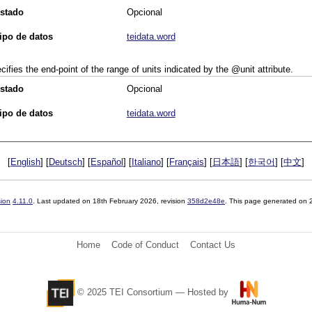
stado
Opcional
ipo de datos
teidata.word
cifies the end-point of the range of units indicated by the
unit
attribute.
stado
Opcional
ipo de datos
teidata.word
[
English
] [
Deutsch
] [
Español
] [
Italiano
] [
Français
] [
日本語
] [
한국어
] [
中文
]
sion
4.11.0
. Last updated on
18th February 2026
, revision
358d2e48e
. This page generated on
Home
Code of Conduct
Contact Us
© 2025 TEI Consortium — Hosted by