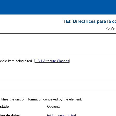
TEI: Directrices para la c
P5 Ver
aphic item being cited. [
1.3.1
Attribute Classes
]
ntifies the unit of information conveyed by the element.
stado
Opcional
ipo de datos
teidata.enumerated