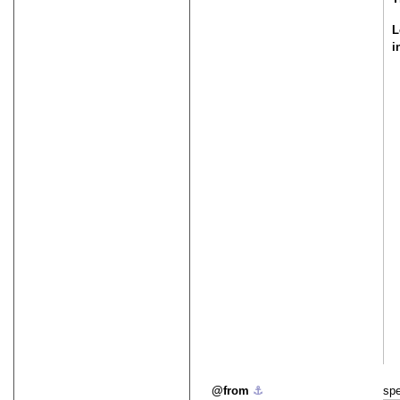
L
i
from
⚓︎
spe