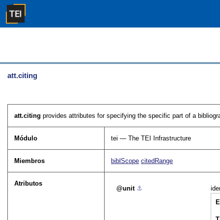
att.citing
att.citing
provides attributes for specifying the specific part of a bibliogr
Módulo
tei — The TEI Infrastructure
Miembros
biblScope
citedRange
Atributos
unit
⚓︎
ide
E
T