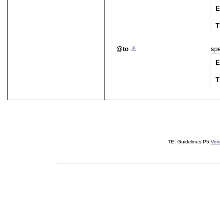
E
T
to
⚓︎
spe
E
T
TEI Guidelines P5
Ver