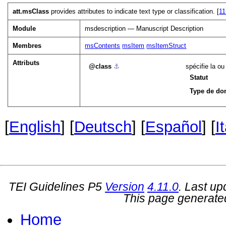
att.msClass
provides attributes to indicate text type or classification. [
1
Module
msdescription — Manuscript Description
Membres
msContents
msItem
msItemStruct
Attributs
class
⚓︎
spécifie la ou
Statut
Type de do
[
English
] [
Deutsch
] [
Español
] [
I
TEI Guidelines P5
Version
4.11.0
. Last u
This page generate
Home