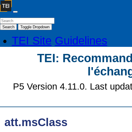
Search
Toggle Dropdown
TEI Site
Guidelines
TEI: Recommanda
l'échan
P5 Version 4.11.0. Last upda
att.msClass