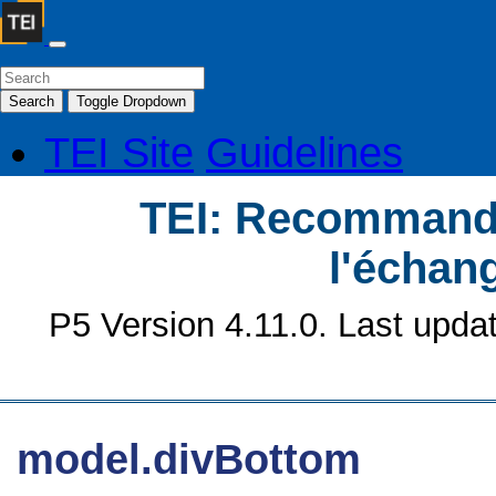
Search
Toggle Dropdown
TEI Site
Guidelines
TEI: Recommanda
l'échan
P5 Version 4.11.0. Last upda
model.divBottom