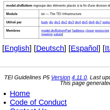
model.divBottom
regroupe des éléments placés à la fin d'une division de
Module
tei — The TEI Infrastructure
Utilisé par
body
div
div1
div2
div3
div4
div5
div6
div7
epilo
Membres
model.divBottomPart
[
address
closer
postscript
meeting
salute
]
[
English
] [
Deutsch
] [
Español
] [
I
TEI Guidelines P5
Version
4.11.0
. Last u
This page generate
Home
Code of Conduct