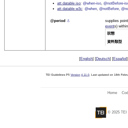
att.datable.iso
@when-iso
@notBefore-is
att.datable.w3c
@when
@notBefore
@no
period
⚓︎
supplies poin
event
s) withi
狀態
資料類型
[
English
] [
Deutsch
] [
Español
]
TEI Guidelines P5
Version
4.11.0
. Last updated on
18th Febr
Home
Cod
© 2025 TEI 