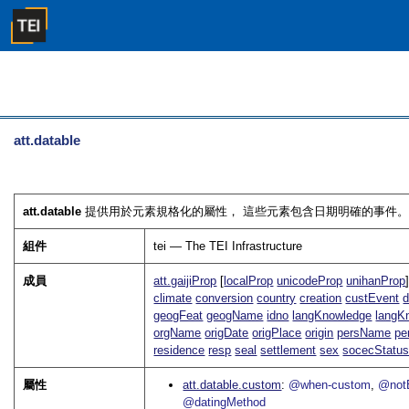
att.datable
att.datable
提供用於元素規格化的屬性， 這些元素包含日期明確的事件。 
組件
tei — The TEI Infrastructure
成員
att.gaijiProp
[
localProp
unicodeProp
unihanProp
climate
conversion
country
creation
custEvent
d
geogFeat
geogName
idno
langKnowledge
langK
orgName
origDate
origPlace
origin
persName
pe
residence
resp
seal
settlement
sex
socecStatu
屬性
att.datable.custom
@when-custom
@not
@datingMethod