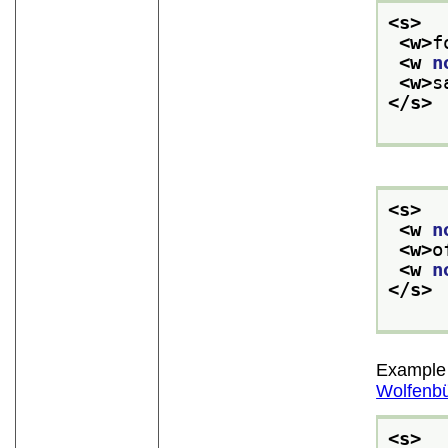
<s>
<w>
f
<w 
n
<w>
s
</s>
<s>
<w 
n
<w>
o
<w 
n
</s>
Example 
Wolfenbü
<s>