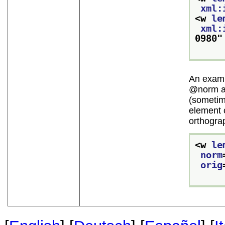
xml:
<w 
le
xml:
0980
"
An examp
norm
(sometime
element c
orthogra
<w 
le
norm
orig