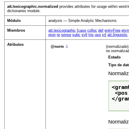
att.lexicographic.normalized
provides attributes for usage within word-
dictionaries module.
Módulo
analysis — Simple Analytic Mechanisms
Miembros
att.lexicographic
[
case
colloc
def
entryFree
ety
pron
re
sense
subc
syll
tns
usg
xr
]
att.linguistic
Atributos
norm
⚓︎
(normalizado)
no normaliza
Estado
Tipo de da
Normaliza
<gram
<pos
</gra
Normaliza