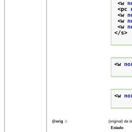
<w 
n
<pc 
<w 
n
<w 
n
<w 
n
</s>
<w 
no
<w 
no
orig
⚓︎
(original) da 
Estado