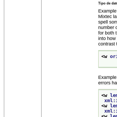
Tipo de da
Example 
Mixtec l
spell som
number o
for both 
into how 
contrast 
<w 
or
Example
errors h
<w 
le
xml:
<w 
le
xml:
<w 
le