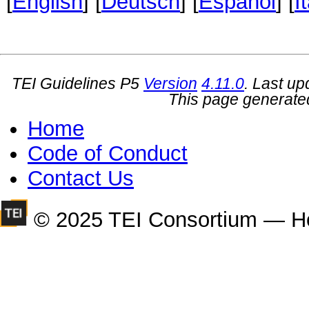
[
English
] [
Deutsch
] [
Español
] [
I
TEI Guidelines P5
Version
4.11.0
. Last u
This page generate
Home
Code of Conduct
Contact Us
© 2025 TEI Consortium — H