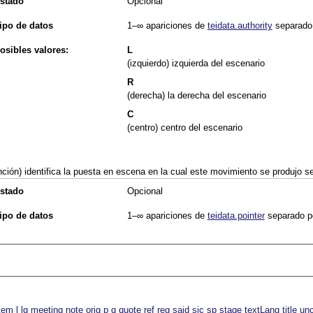
stado
Opcional
ipo de datos
1–∞
apariciones de
teidata.authority
separado
osibles valores:
L
(izquierdo) izquierda del escenario
R
(derecha) la derecha del escenario
C
(centro) centro del escenario
nción) identifica la puesta en escena en la cual este movimiento se produjo s
stado
Opcional
ipo de datos
1–∞
apariciones de
teidata.pointer
separado p
item
l
lg
meeting
note
orig
p
q
quote
ref
reg
said
sic
sp
stage
textLang
title
unc