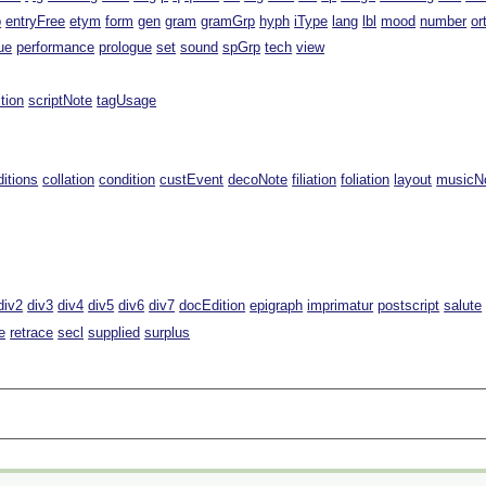
p
entryFree
etym
form
gen
gram
gramGrp
hyph
iType
lang
lbl
mood
number
or
ue
performance
prologue
set
sound
spGrp
tech
view
ition
scriptNote
tagUsage
ditions
collation
condition
custEvent
decoNote
filiation
foliation
layout
musicNo
div2
div3
div4
div5
div6
div7
docEdition
epigraph
imprimatur
postscript
salute
e
retrace
secl
supplied
surplus