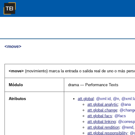
<move>
<move>
(movimiento) marca la entrada o salida real de uno o más pers
Módulo
drama — Performance Texts
Atributos
att.global
@xml:id
@n
@xml:l
att.global.analytic
@ana
att.global.change
@chang
att.global.facs
@facs
att.global.linking
@corres
att.global.rendition
@rend
att.global.responsibility
@c