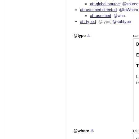
att.global.source
@source
att.ascribed.directed
@toWhom
att.ascribed
@who
att.typed
type
@subtype
type
⚓︎
car
D
E
T
L
i
where
⚓︎
esp