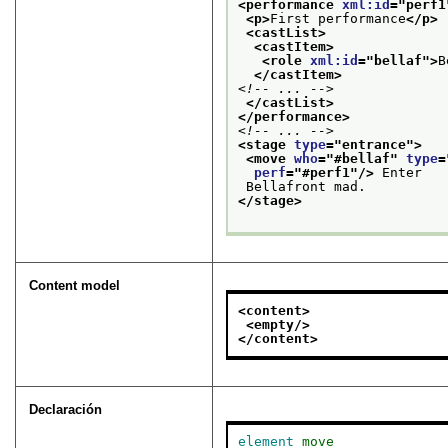
<performance 
xml:id
="
perf1
<p>
First performance
</p>
<castList>
<castItem>
<role 
xml:id
="
bellaf
">
B
</castItem>
<!-- ... -->
</castList>
</performance>
<!-- ... -->
<stage 
type
="
entrance
">
<move 
who
="
#bellaf
" 
type
=
perf
="
#perf1
"/>
 Enter
 Bellafront mad.
</stage>
Content model
<content>
<empty/>
</content>
Declaración
element
move