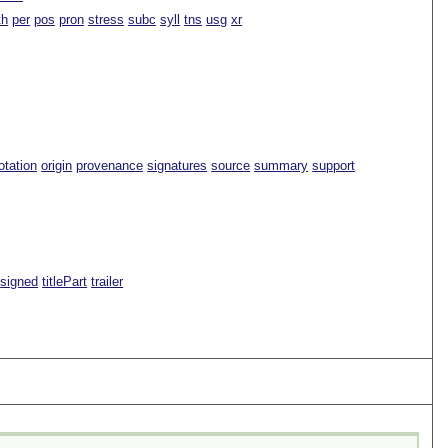
th
per
pos
pron
stress
subc
syll
tns
usg
xr
tation
origin
provenance
signatures
source
summary
support
signed
titlePart
trailer