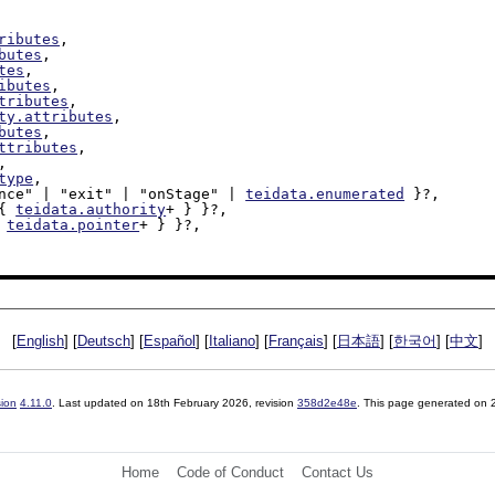
ributes
,

butes
,

tes
,

ibutes
,

tributes
,

ty.attributes
,

butes
,

ttributes
,

,

type
,

rance" | "exit" | "onStage" | 
teidata.enumerated
 }?,

{ 
teidata.authority
+ } }?,

 
teidata.pointer
+ } }?,

[
English
] [
Deutsch
] [
Español
] [
Italiano
] [
Français
] [
日本語
] [
한국어
] [
中文
]
sion
4.11.0
. Last updated on
18th February 2026
, revision
358d2e48e
. This page generated on
Home
Code of Conduct
Contact Us