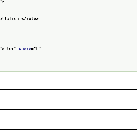
">
ellafront
</role>
"
enter
" 
where
="
L
"