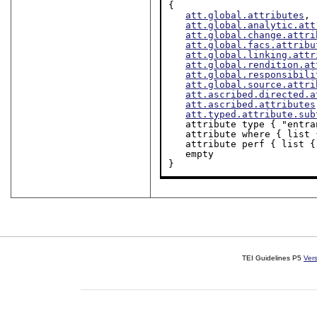
{

att.global.attributes
,

att.global.analytic.att
att.global.change.attri
att.global.facs.attribu
att.global.linking.attr
att.global.rendition.at
att.global.responsibili
att.global.source.attri
att.ascribed.directed.a
att.ascribed.attributes
att.typed.attribute.sub
   attribute type { "ent
   attribute where { list 
   attribute perf { list {
   empty

}
TEI Guidelines P5
Ver