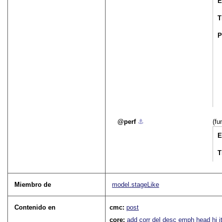
E
T
P
perf
⚓︎
(fu
E
T
Miembro de
model.stageLike
Contenido en
cmc:
post
core:
add
corr
del
desc
emph
head
hi