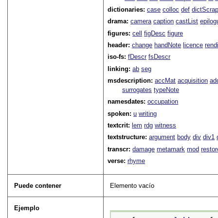
dictionaries:
case
colloc
def
dictScra
drama:
camera
caption
castList
epilog
figures:
cell
figDesc
figure
header:
change
handNote
licence
rend
iso-fs:
fDescr
fsDescr
linking:
ab
seg
msdescription:
accMat
acquisition
ad
surrogates
typeNote
namesdates:
occupation
spoken:
u
writing
textcrit:
lem
rdg
witness
textstructure:
argument
body
div
div1
transcr:
damage
metamark
mod
restor
verse:
rhyme
Puede contener
Elemento vacío
Ejemplo