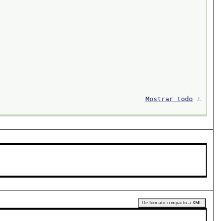
Mostrar todo
⚓︎
De formato compacto a XML