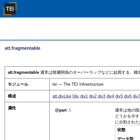
att.fragmentable
att.fragmentable
通常は階層関係のオーバーラップなどに起因する、構
モジュール
tei — The TEI Infrastructure
構成
att.divLike
[
div
div1
div2
div3
div4
div5
div6
div
属性
part
⚓︎
通常は他の階
どうかを示す
に分割された
状態
データ型