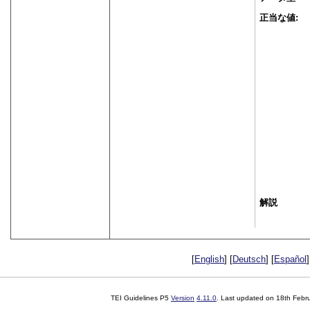
正当な値:
解説
[
English
] [
Deutsch
] [
Español
]
TEI Guidelines P5
Version
4.11.0
. Last updated on
18th Febr