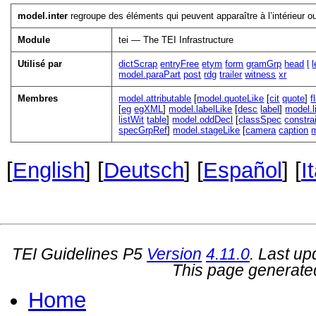
model.inter
regroupe des éléments qui peuvent apparaître à l’intérieur 
Module
tei — The TEI Infrastructure
Utilisé par
dictScrap
entryFree
etym
form
gramGrp
head
l
model.paraPart
post
rdg
trailer
witness
xr
Membres
model.attributable
[
model.quoteLike
[
cit
quote
]
f
[
eg
egXML
]
model.labelLike
[
desc
label
]
model.l
listWit
table
]
model.oddDecl
[
classSpec
constra
specGrpRef
]
model.stageLike
[
camera
caption
[
English
] [
Deutsch
] [
Español
] [
I
TEI Guidelines P5
Version
4.11.0
. Last u
This page generate
Home