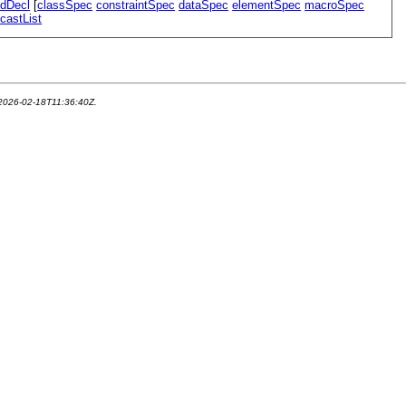
ddDecl
[
classSpec
constraintSpec
dataSpec
elementSpec
macroSpec
]
castList
 2026-02-18T11:36:40Z.