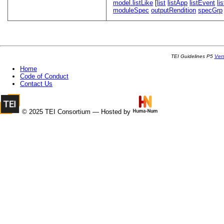
model.listLike
[
list
listApp
listEvent
li
moduleSpec
outputRendition
specGrp
TEI Guidelines P5
Ver
Home
Code of Conduct
Contact Us
© 2025 TEI Consortium — Hosted by