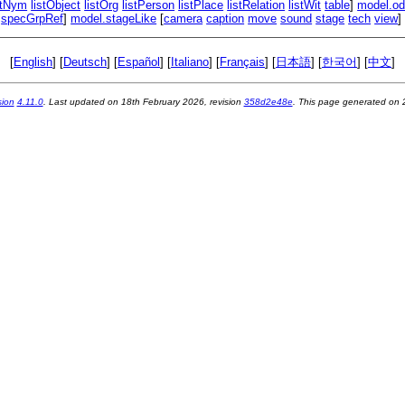
stNym
listObject
listOrg
listPerson
listPlace
listRelation
listWit
table
]
model.o
specGrpRef
]
model.stageLike
[
camera
caption
move
sound
stage
tech
view
[
English
] [
Deutsch
] [
Español
] [
Italiano
] [
Français
] [
日本語
] [
한국어
] [
中文
]
sion
4.11.0
. Last updated on
18th February 2026
, revision
358d2e48e
. This page generated on