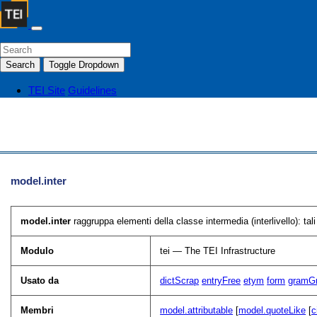
Search
Toggle Dropdown
TEI Site
Guidelines
model.inter
model.inter
raggruppa elementi della classe intermedia (interlivello): tali
Modulo
tei — The TEI Infrastructure
Usato da
dictScrap
entryFree
etym
form
gramG
Membri
model.attributable
[
model.quoteLike
[
c