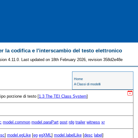
r la codifica e l'interscambio del testo elettronico
sion 4.11.0. Last updated on 18th February 2026, revision 358d2e48e
Home
A Classi di modelli
tipo porzione di testo [
1.3
The TEI Class System
]
c
model.common
model.paraPart
post
rdg
trailer
witness
xr
sc
]
model.egLike
[
eg
egXML
]
model.labelLike
[
desc
label
]