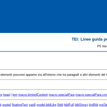
TEI: Linee guida pe
P5 Ver
 elementi possono apparire sia all'interno che tra paragrafi e altri elementi del 
rp
head
l
lem
macro.limitedContent
macro.specialPara
macro.specialPara.cm
it
quote
]
floatingText
said
]
model.biblLike
[
bibl
biblFull
biblStruct
listBibl
msDe