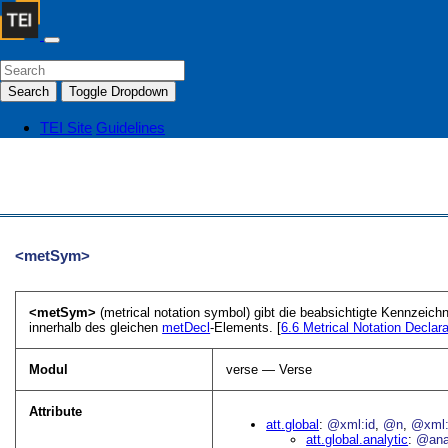
Search
Toggle Dropdown
TEI Site
Guidelines
<metSym>
<metSym>
(metrical notation symbol) gibt die beabsichtigte Kennzeich
innerhalb des gleichen
metDecl
-Elements. [
6.6
Metrical Notation Declara
Modul
verse — Verse
Attribute
att.global
@xml:id
@n
@xml:
att.global.analytic
@an