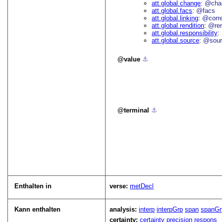
att.global.change
@cha
att.global.facs
@facs
att.global.linking
@corr
att.global.rendition
@re
att.global.responsibility
att.global.source
@sour
value
⚓︎
terminal
⚓︎
Enthalten in
verse:
metDecl
Kann enthalten
analysis:
interp
interpGrp
span
spanGr
certainty:
certainty
precision
respons