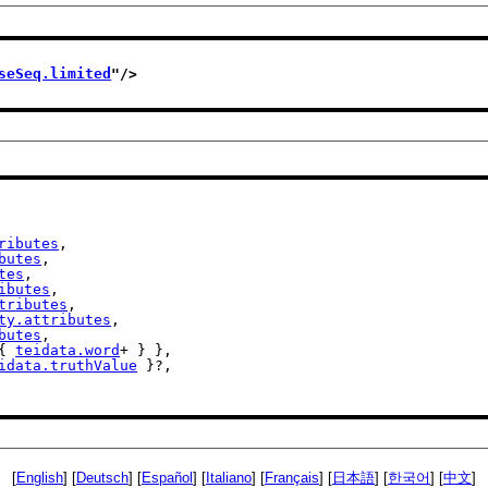
seSeq.limited
"/>
ributes
,

butes
,

tes
,

ibutes
,

tributes
,

ty.attributes
,

butes
,

{ 
teidata.word
+ } },

idata.truthValue
 }?,

[
English
] [
Deutsch
] [
Español
] [
Italiano
] [
Français
] [
日本語
] [
한국어
] [
中文
]