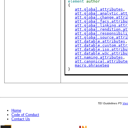
element
author
{

att.global.attributes
,

att.global.analytic.att
att.global.change.attri
att.global.facs.attribu
att.global.linking.attr
att.global.rendition.at
att.global.responsibili
att.global.source.attri
att.datable.attributes
,

att.datable.custom.attr
att.datable.iso.attribu
att.datable.w3c.attribu
att.naming.attributes
,

att.canonical.attribute
macro.phraseSeq
}
TEI Guidelines P5
Ver
Home
Code of Conduct
Contact Us