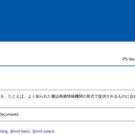
P5 Ver
の名前を、たとえば、よく知られた書誌典拠情報機関の形式で提供されるものに合
I Documents
lang
@xml:base
@xml:space