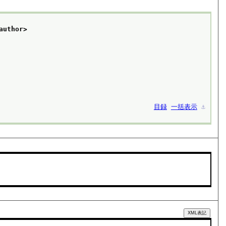
author>
目録
一括表示
⚓︎
XML表記