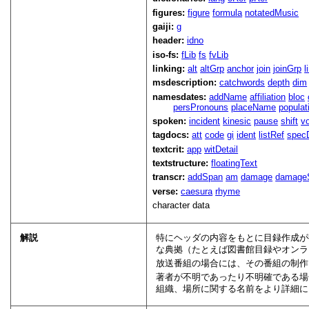
figures:
figure
formula
notatedMusic
gaiji:
g
header:
idno
iso-fs:
fLib
fs
fvLib
linking:
alt
altGrp
anchor
join
joinGrp
l
msdescription:
catchwords
depth
dim
namesdates:
addName
affiliation
bloc
persPronouns
placeName
populat
spoken:
incident
kinesic
pause
shift
v
tagdocs:
att
code
gi
ident
listRef
spec
textcrit:
app
witDetail
textstructure:
floatingText
transcr:
addSpan
am
damage
damage
verse:
caesura
rhyme
character data
解説
特にヘッダの内容をもとに目録作成
な典拠（たとえば図書館目録やオンラ
放送番組の場合には、その番組の制作
著者が不明であったり不明確である場
組織、場所に関する名前をより詳細に