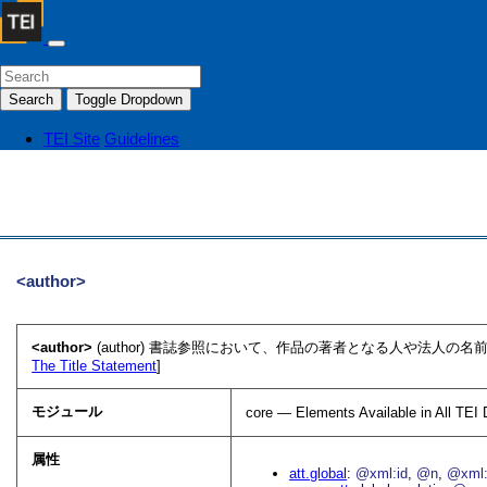
Search
Toggle Dropdown
TEI Site
Guidelines
<author>
<author>
(author) 書誌参照において、作品の著者となる人や法人
The Title Statement
]
モジュール
core — Elements Available in All TE
属性
att.global
@xml:id
@n
@xml: