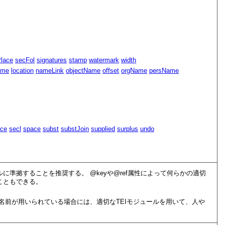
Place
secFol
signatures
stamp
watermark
width
ame
location
nameLink
objectName
offset
orgName
persName
ace
secl
space
subst
substJoin
supplied
surplus
undo
ルに準拠することを推奨する。
key
や
ref
属性によって何らかの適切
こともできる。
名前が用いられている場合には、適切なTEIモジュールを用いて、人や