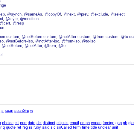
a
nge
esp
@synch
@sameAs
@copyOf
@next
@prev
@exclude
@select
nd
@style
@rendition
@cert
@resp
ce
en-custom
@notBefore-custom
@notAfter-custom
@from-custom
@to-cu
so
@notBefore-iso
@notAfter-iso
@from-iso
@to-iso
@notBefore
@notAfter
@from
@to
ef
r
s
span
spanGrp
w
b
choice
cit
corr
date
del
distinct
ellipsis
email
emph
expan
foreign
gap
gb
glo
tr
q
quote
ref
reg
rs
ruby
said
sic
soCalled
term
time
title
unclear
unit