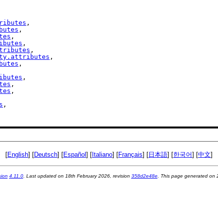
ributes
,

butes
,

tes
,

ibutes
,

tributes
,

ty.attributes
,

butes
,

ibutes
,

tes
,

tes
,

s
,

[
English
] [
Deutsch
] [
Español
] [
Italiano
] [
Français
] [
日本語
] [
한국어
] [
中文
]
sion
4.11.0
. Last updated on
18th February 2026
, revision
358d2e48e
. This page generated on