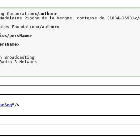
ng Corporation
</author>
Madeleine Pioche de la Vergne, comtesse de (1634–1693)
</
ates Foundation
</author>
is
</persName>
ersName>
h Broadcasting
Radio 3 Network
seSeq
"/>