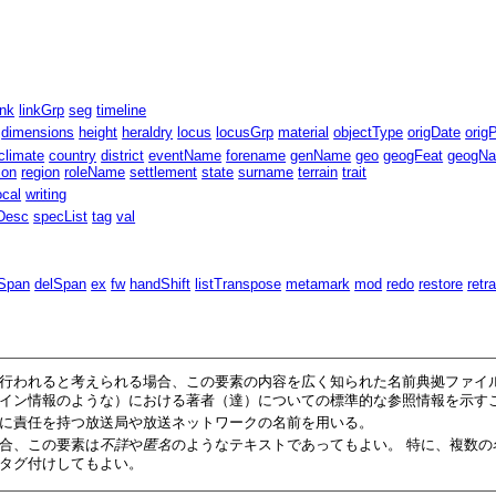
ink
linkGrp
seg
timeline
dimensions
height
heraldry
locus
locusGrp
material
objectType
origDate
orig
climate
country
district
eventName
forename
genName
geo
geogFeat
geogN
ion
region
roleName
settlement
state
surname
terrain
trait
ocal
writing
Desc
specList
tag
val
Span
delSpan
ex
fw
handShift
listTranspose
metamark
mod
redo
restore
retr
が行われると考えられる場合、この要素の内容を広く知られた名前典拠ファイ
イン情報のような）における著者（達）についての標準的な参照情報を示す
に責任を持つ放送局や放送ネットワークの名前を用いる。
合、この要素は
不詳
や
匿名
のようなテキストであってもよい。 特に、複数の
タグ付けしてもよい。