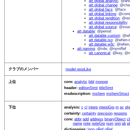
att.global.analytic
@an
att.global.change
@cha
att.global.facs
@facs
att.global.linking
@corr
att.global.rendition
@re
att.global.responsibility
att.global.source
@sour
att.datable
@period
att.datable.custom
@wh
att.datable.iso
@when-i
att.datable.w3c
@when
att.naming
@role
@nymRef
att.canonical
@key
@r
クラブのメンバー
model.respLike
上位
core:
analytic
bibl
monogr
header:
editionStmt
titleStmt
msdescription:
msItem
msItemStruct
下位
analysis:
c
cl
interp
interpGrp
m
pc
ph
certainty:
certainty
precision
respons
core:
abbr
add
address
binaryObject
c
name
note
noteGrp
num
orig
pb
p
dictionaries:
lang
oRef
pRef