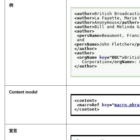
例
<author>
British Broadcasti
<author>
La Fayette, Marie 
<author>
Anonymous
</author>
<author>
Bill and Melinda G
<author>
<persName>
Beaumont, Franc
 and
<persName>
John Fletcher
</p
</author>
<author>
<orgName 
key
="
BBC
">
Britis
   Corporation
</orgName>
: 
</author>
Content model
<content>
<macroRef 
key
="
macro.phra
</content>
宣言