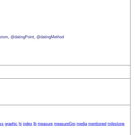
stom
@datingPoint
@datingMethod
ss
graphic
hi
index
lb
measure
measureGrp
media
mentioned
milestone