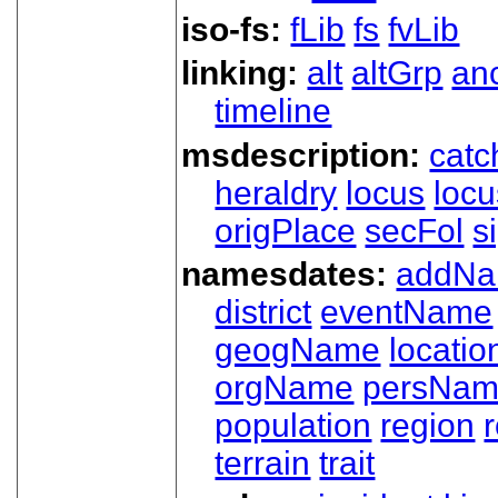
iso-fs:
fLib
fs
fvLib
linking:
alt
altGrp
an
timeline
msdescription:
catc
heraldry
locus
loc
origPlace
secFol
s
namesdates:
addN
district
eventName
geogName
locatio
orgName
persNa
population
region
terrain
trait