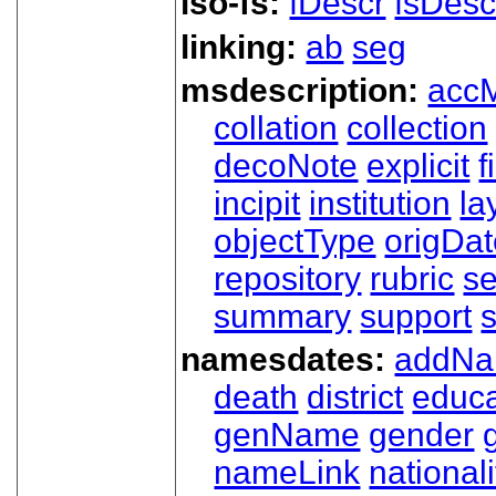
iso-fs:
fDescr
fsDesc
linking:
ab
seg
msdescription:
acc
collation
collection
decoNote
explicit
f
incipit
institution
la
objectType
origDa
repository
rubric
s
summary
support
namesdates:
addN
death
district
educa
genName
gender
nameLink
nationali