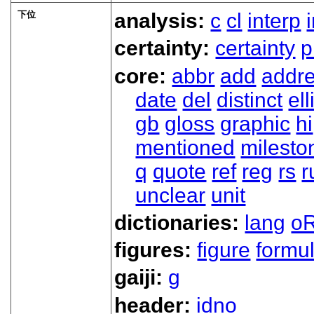
下位
analysis:
c
cl
interp
certainty:
certainty
p
core:
abbr
add
addr
date
del
distinct
ell
gb
gloss
graphic
hi
mentioned
milesto
q
quote
ref
reg
rs
r
unclear
unit
dictionaries:
lang
oR
figures:
figure
formu
gaiji:
g
header:
idno