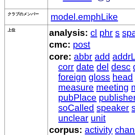
クラブのメンバー
model.emphLike
上位
analysis:
cl
phr
s
sp
cmc:
post
core:
abbr
add
addrL
corr
date
del
desc
foreign
gloss
head
measure
meeting
pubPlace
publishe
soCalled
speaker
unclear
unit
corpus:
activity
chan