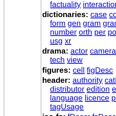
factuality
interactio
dictionaries:
case
co
form
gen
gram
gr
number
orth
per
p
usg
xr
drama:
actor
camer
tech
view
figures:
cell
figDesc
header:
authority
ca
distributor
edition
e
language
licence
p
tagUsage