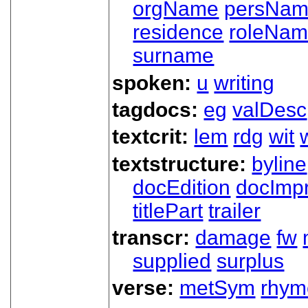
orgName
persNa
residence
roleNa
surname
spoken:
u
writing
tagdocs:
eg
valDesc
textcrit:
lem
rdg
wit
textstructure:
byline
docEdition
docImpr
titlePart
trailer
transcr:
damage
fw
supplied
surplus
verse:
metSym
rhym