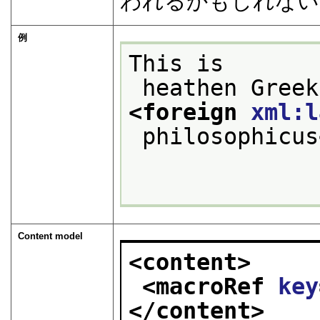
われるかもしれない
例
This is
<foreign 
xml:l
 philosophicus
Content model
<content>
<macroRef 
key
</content>