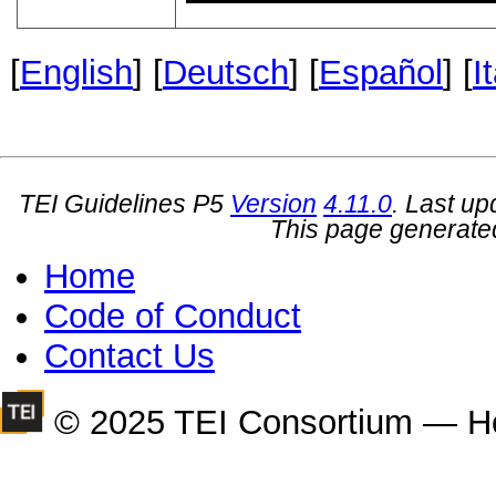
[
English
] [
Deutsch
] [
Español
] [
I
TEI Guidelines P5
Version
4.11.0
. Last u
This page generate
Home
Code of Conduct
Contact Us
© 2025 TEI Consortium — H