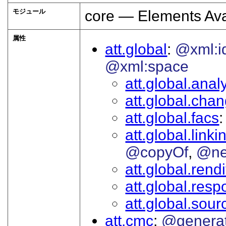
モジュール
core — Elements Ava
属性
att.global
@xml:i
@xml:space
att.global.analy
att.global.cha
att.global.facs
att.global.linki
@copyOf
@ne
att.global.rendi
att.global.respo
att.global.sour
att.cmc
@genera