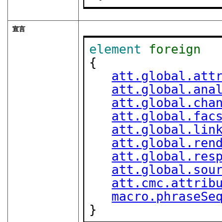
宣言
element
foreign
{

att.global.att
att.global.ana
att.global.cha
att.global.fac
att.global.lin
att.global.ren
att.global.res
att.global.sou
att.cmc.attrib
macro.phraseSe
}