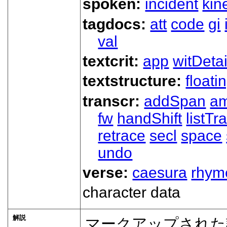
spoken:
incident
kin
tagdocs:
att
code
gi
val
textcrit:
app
witDetai
textstructure:
floati
transcr:
addSpan
a
fw
handShift
listT
retrace
secl
space
undo
verse:
caesura
rhym
character data
解説
マークアップされた